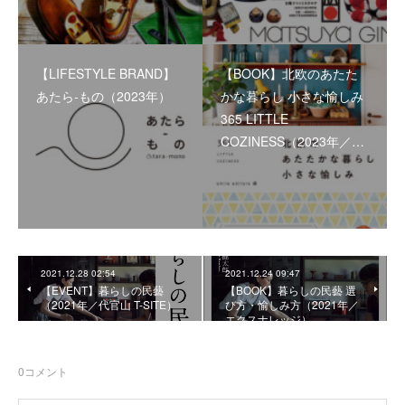
【LIFESTYLE BRAND】
【BOOK】北欧のあたた
あたら-もの（2023年）
かな暮らし 小さな愉しみ
365 LITTLE
COZINESS（2023年／…
2021.12.28 02:54
2021.12.24 09:47
【EVENT】暮らしの民藝
【BOOK】暮らしの民藝 選
（2021年／代官山 T-SITE）
び方・愉しみ方（2021年／
エクスナレッジ）
0
コメント