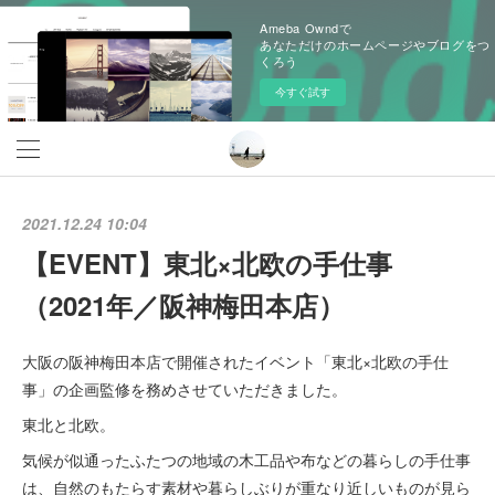
Ameba Owndで
あなただけのホームページやブログをつ
くろう
今すぐ試す
2021.12.24 10:04
【EVENT】東北×北欧の手仕事
（2021年／阪神梅田本店）
大阪の阪神梅田本店で開催されたイベント「東北×北欧の手仕
事」の企画監修を務めさせていただきました。
東北と北欧。
気候が似通ったふたつの地域の木工品や布などの暮らしの手仕事
は、自然のもたらす素材や暮らしぶりが重なり近しいものが見ら