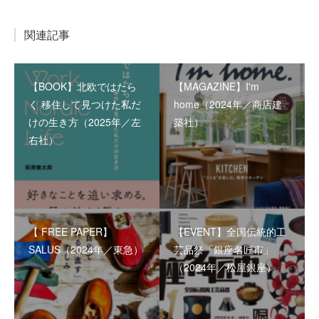
関連記事
【BOOK】北欧ではたら
【MAGAZINE】I'm
く 移住して見つけた私だ
home（2024年／商店建
けの生き方（2025年／左
築社）
右社）
【 FREE PAPER】
【EVENT】全国伝統的工
SALUS（2024年／東急）
芸品祭「銀座名匠市」
（2024年／松屋銀座）