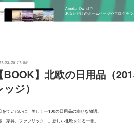
Ameba Owndで
あなただけのホームページやブログをつ
21.03.28 11:59
【BOOK】北欧の日用品（20
レッジ）
日をていねいに、美しく―100の日用品の幸せな物語。
器、家具、ファブリック…。新しい北欧を知る一冊。