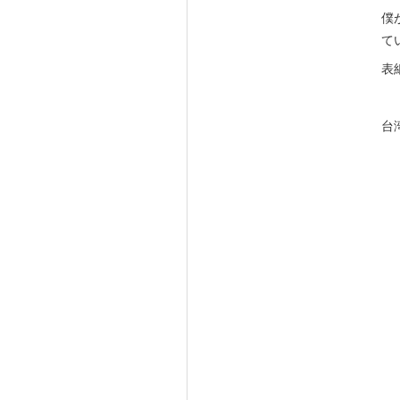
僕
て
表
台