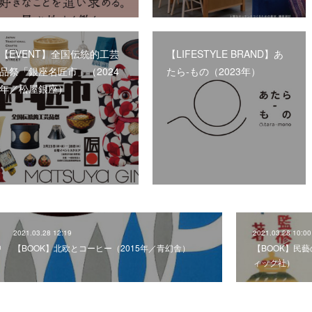
【EVENT】全国伝統的工芸
【LIFESTYLE BRAND】あ
品祭「銀座名匠市」（2024
たら-もの（2023年）
年／松屋銀座）
2021.03.28 12:19
2021.03.28 10:00
【BOOK】北欧とコーヒー（2015年／青幻舎）
【BOOK】民藝
ィック社）