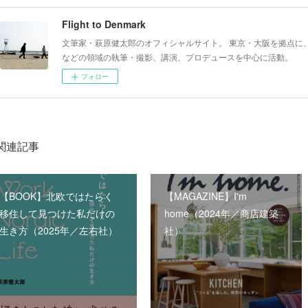
Flight to Denmark
文筆家・萩原健太郎のオフィシャルサイト。 東京・大阪を拠点に
などの領域の執筆・撮影、講演、プロデュースを中心に活動。
フォロー
関連記事
【BOOK】北欧ではたらく
【MAGAZINE】I'm
移住して見つけた私だけの
home（2024年／商店建築
生き方（2025年／左右社）
社）