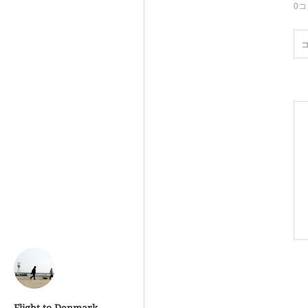
0
コ
Flight to Denmark