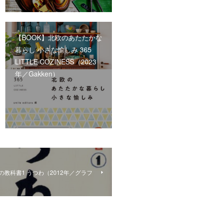
【BOOK】北欧のあたたかな
暮らし 小さな愉しみ 365
LITTLE COZINESS（2023
年／Gakken）
の教科書1 うつわ（2012年／グラフ