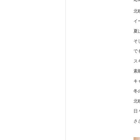
〜
北
イ
夏
そ
で
ス
素
キ
冬
北
日
さ