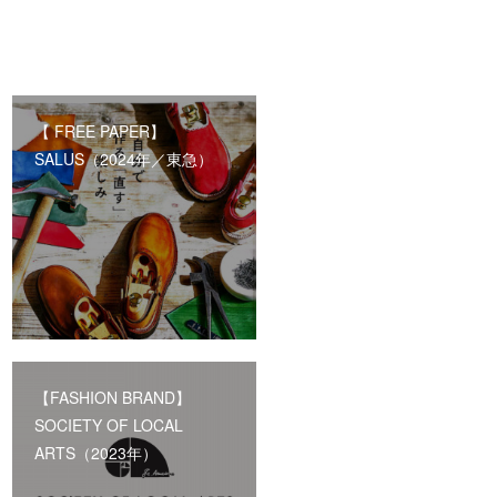
【 FREE PAPER】
SALUS（2024年／東急）
【FASHION BRAND】
SOCIETY OF LOCAL
ARTS（2023年）