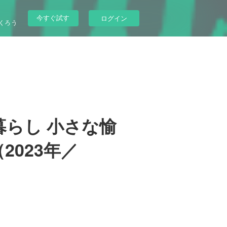
今すぐ試す
ログイン
くろう
暮らし 小さな愉
S（2023年／