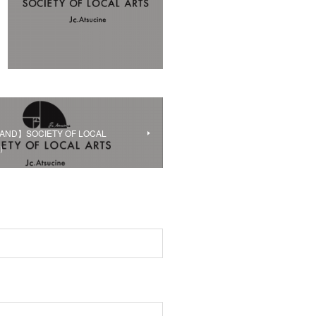
AND】SOCIETY OF LOCAL
年）