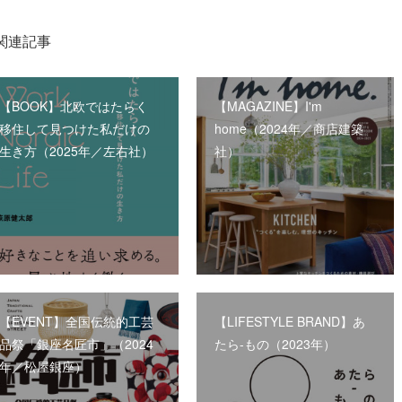
関連記事
【BOOK】北欧ではたらく
【MAGAZINE】I'm
移住して見つけた私だけの
home（2024年／商店建築
生き方（2025年／左右社）
社）
【EVENT】全国伝統的工芸
【LIFESTYLE BRAND】あ
品祭「銀座名匠市」（2024
たら-もの（2023年）
年／松屋銀座）