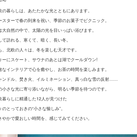
〜〜
欧の暮らしは、あたたかな光とともにあります。
ースターで春の到来を祝い、季節のお菓子でピクニック。
は大自然の中で、太陽の光を目いっぱい浴びます。
して訪れる、寒くて、暗く、長い冬。
も、北欧の人々は、冬を楽しむ天才です。
キーにスケート、サウナのあとは湖でクールダウン!
敵なインテリアで心を癒やし、お茶の時間を楽しみます。
ャンドル、焚き火、イルミネーション、真っ白な雪の反射……
の小さな光に寄り添いながら、明るい季節を待つのです。
欧暮らしに精通した12人が見つけた
々のとっておきの“小さな愉しみ”。
さやかで愛おしい時間を、感じてみてください。